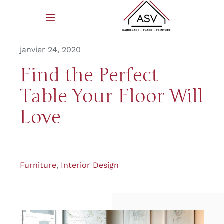
Skip
to
Toggle
Navigation
content
Accueil
janvier 24, 2020
Find the Perfect
ASV Carrelage
Table Your Floor Will
Derniers projets
Love
Contact
Furniture
,
Interior Design