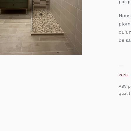
parqu
Nous 
plomb
qu’un
de sa
POSE
ASV p
qualit