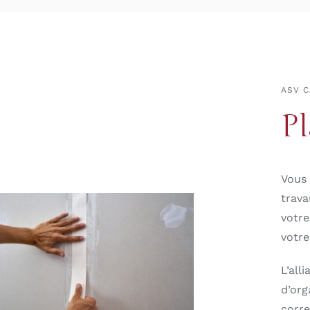
ASV 
Pl
Vous 
trava
votre
votre
L’all
d’org
corre