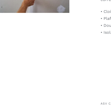
• Clo
• Pla
• Do
• Iso
ASV 