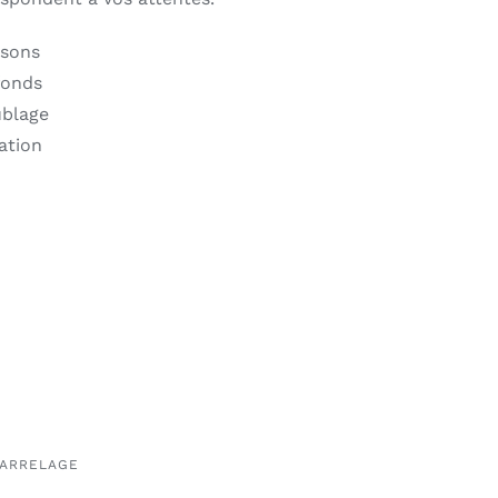
isons
fonds
ublage
lation
CARRELAGE