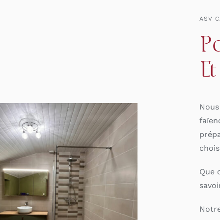
ASV 
Po
&
Nous 
faïen
prépa
choisi
Que c
savoi
Notre