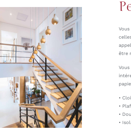
P
Vous 
celle
appel
être 
Vous 
intér
papie
• Clo
• Pla
• Do
• Iso